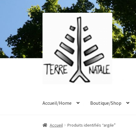
Aller
Aller
à
au
la
contenu
navigation
Accueil/Home
Boutique/Shop
Accueil
À propos/About
Blog
Boutique/Shop
Accueil
Produits identifiés “argile”