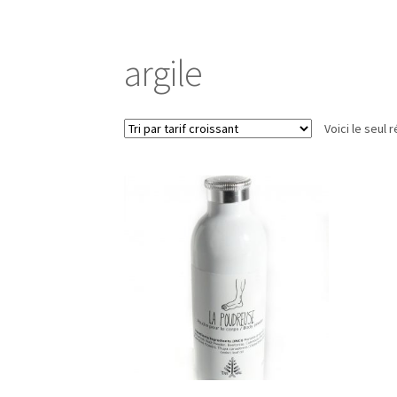
Événements/Events
FAQ
Mon compte/My ac
argile
Voici le seul r