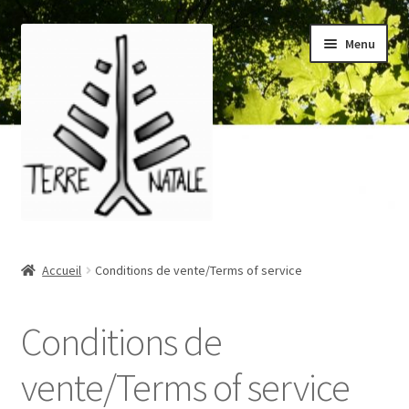
Aller
Aller
Menu
à
au
la
contenu
navigation
Accueil
Accueil
Conditions de vente/Terms of service
À propos/About
Conditions de
Blog
vente/Terms of service
Boutique/Shop