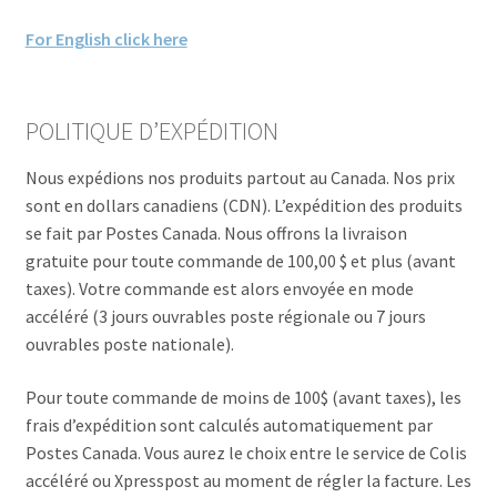
Commande/Checkout
For English click here
Conditions de vente/Terms of service
POLITIQUE D’EXPÉDITION
Événements/Events
Nous expédions nos produits partout au Canada.
Nos prix
sont en dollars canadiens (CDN). L’expédition des produits
FAQ
se fait par Postes Canada. Nous offrons la livraison
gratuite pour toute commande de 100,00 $ et plus (avant
Mon compte/My account
taxes). Votre commande est alors envoyée en mode
accéléré (3 jours ouvrables poste régionale ou 7 jours
My custom checkout page
ouvrables poste nationale).
Panier/Cart
Pour toute commande de moins de 100$ (avant taxes), les
frais d’expédition sont calculés automatiquement par
Postes Canada. Vous aurez le choix entre le service de Colis
accéléré ou Xpresspost au moment de régler la facture. Les