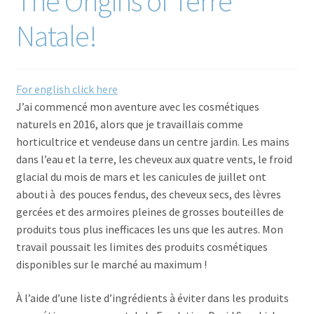
The Origins of Terre
Commande/Checkout
Natale!
Conditions de vente/Terms of service
For english click here
Événements/Events
J’ai commencé mon aventure avec les cosmétiques
naturels en 2016, alors que je travaillais comme
FAQ
horticultrice et vendeuse dans un centre jardin. Les mains
dans l’eau et la terre, les cheveux aux quatre vents, le froid
Mon compte/My account
glacial du mois de mars et les canicules de juillet ont
abouti à des pouces fendus, des cheveux secs, des lèvres
My custom checkout page
gercées et des armoires pleines de grosses bouteilles de
produits tous plus inefficaces les uns que les autres. Mon
Panier/Cart
travail poussait les limites des produits cosmétiques
disponibles sur le marché au maximum !
À l’aide d’une liste d’ingrédients à éviter dans les produits