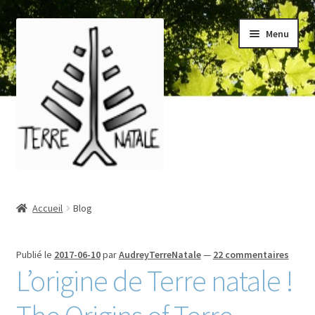
Aller
Aller
Menu
à
au
la
contenu
navigation
Accueil
Accueil
Blog
À propos/About
Publié le
2017-06-10
par
AudreyTerreNatale
—
22 commentaires
Blog
L’origine de Terre natale !
Boutique/Shop