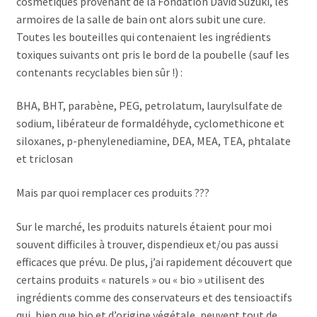
cosmétiques provenant de la Fondation David Suzuki, les
armoires de la salle de bain ont alors subit une cure.
Toutes les bouteilles qui contenaient les ingrédients
toxiques suivants ont pris le bord de la poubelle (sauf les
contenants recyclables bien sûr !) :
BHA, BHT, parabène, PEG, petrolatum, laurylsulfate de
sodium, libérateur de formaldéhyde, cyclomethicone et
siloxanes, p-phenylenediamine, DEA, MEA, TEA, phtalate
et triclosan
Mais par quoi remplacer ces produits ???
Sur le marché, les produits naturels étaient pour moi
souvent difficiles à trouver, dispendieux et/ou pas aussi
efficaces que prévu. De plus, j’ai rapidement découvert que
certains produits « naturels » ou « bio » utilisent des
ingrédients comme des conservateurs et des tensioactifs
qui, bien que bio et d’origine végétale, peuvent tout de