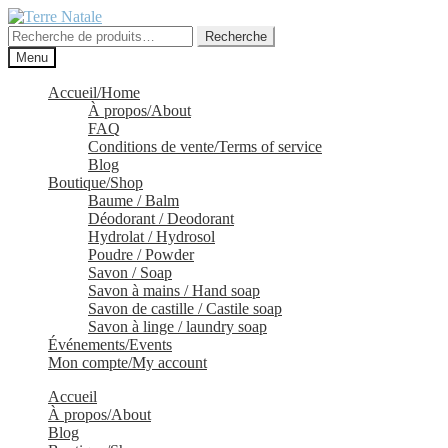
Aller
Aller
à
au
Recherche
Recherche
la
contenu
pour :
Menu
navigation
Accueil/Home
À propos/About
FAQ
Conditions de vente/Terms of service
Blog
Boutique/Shop
Baume / Balm
Déodorant / Deodorant
Hydrolat / Hydrosol
Poudre / Powder
Savon / Soap
Savon à mains / Hand soap
Savon de castille / Castile soap
Savon à linge / laundry soap
Événements/Events
Mon compte/My account
Accueil
À propos/About
Blog