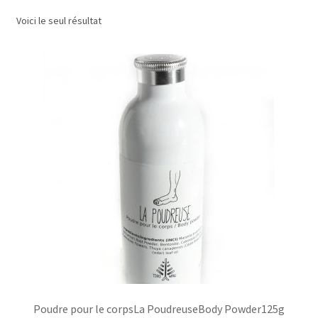
Voici le seul résultat
Commande/Checkout
Conditions de vente/Terms of service
Événements/Events
FAQ
Mon compte/My account
My custom checkout page
Panier/Cart
Poudre pour le corpsLa PoudreuseBody Powder125g