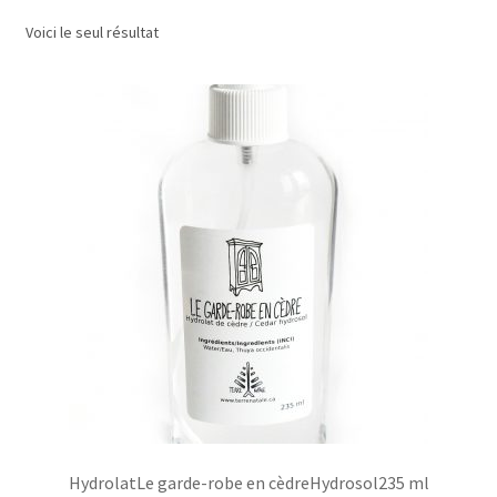
Voici le seul résultat
Commande/Checkout
Conditions de vente/Terms of service
Événements/Events
FAQ
Mon compte/My account
My custom checkout page
Panier/Cart
HydrolatLe garde-robe en cèdreHydrosol235 ml