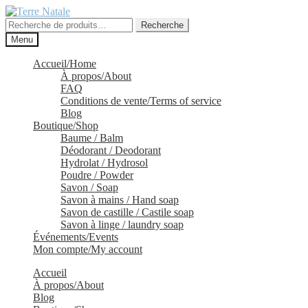
Aller
Aller
à
au
Recherche
Recherche
la
contenu
pour :
Menu
navigation
Accueil/Home
À propos/About
FAQ
Conditions de vente/Terms of service
Blog
Boutique/Shop
Baume / Balm
Déodorant / Deodorant
Hydrolat / Hydrosol
Poudre / Powder
Savon / Soap
Savon à mains / Hand soap
Savon de castille / Castile soap
Savon à linge / laundry soap
Événements/Events
Mon compte/My account
Accueil
À propos/About
Blog