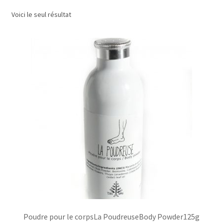
Voici le seul résultat
Commande/Checkout
Conditions de vente/Terms of service
Événements/Events
FAQ
Mon compte/My account
My custom checkout page
Panier/Cart
Poudre pour le corpsLa PoudreuseBody Powder125g