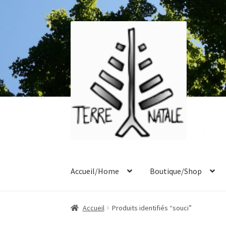
Aller
Aller
à
au
la
contenu
navigation
Accueil/Home
Boutique/Shop
Accueil
À propos/About
Blog
Boutique/Shop
Accueil
Produits identifiés “souci”