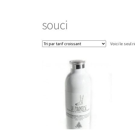
Événements/Events
FAQ
Mon compte/My ac
souci
Voici le seul r