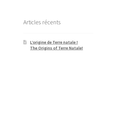
Articles récents
L’origine de Terre natale !
The Origins of Terre Natale!