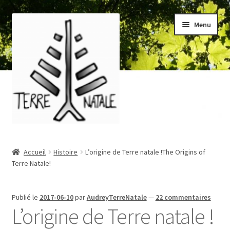
Aller
Aller
Menu
à
au
la
contenu
navigation
Accueil
Accueil
Histoire
L’origine de Terre natale !The Origins of
Terre Natale!
À propos/About
Blog
Publié le
2017-06-10
par
AudreyTerreNatale
—
22 commentaires
L’origine de Terre natale !
Boutique/Shop