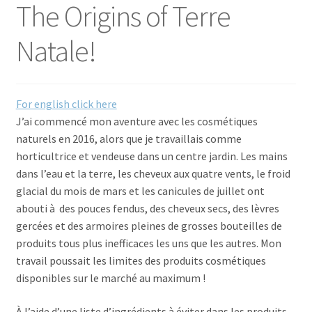
The Origins of Terre
Commande/Checkout
Natale!
Conditions de vente/Terms of service
Événements/Events
For english click here
J’ai commencé mon aventure avec les cosmétiques
FAQ
naturels en 2016, alors que je travaillais comme
horticultrice et vendeuse dans un centre jardin. Les mains
Mon compte/My account
dans l’eau et la terre, les cheveux aux quatre vents, le froid
glacial du mois de mars et les canicules de juillet ont
My custom checkout page
abouti à des pouces fendus, des cheveux secs, des lèvres
gercées et des armoires pleines de grosses bouteilles de
produits tous plus inefficaces les uns que les autres. Mon
Panier/Cart
travail poussait les limites des produits cosmétiques
disponibles sur le marché au maximum !
À l’aide d’une liste d’ingrédients à éviter dans les produits