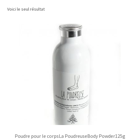
Voici le seul résultat
Commande/Checkout
Conditions de vente/Terms of service
Événements/Events
FAQ
Mon compte/My account
My custom checkout page
Panier/Cart
Poudre pour le corpsLa PoudreuseBody Powder125g