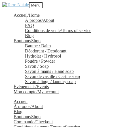
Aller
Aller
Menu
à
au
la
contenu
Accueil/Home
navigation
À propos/About
FAQ
Conditions de vente/Terms of service
Blog
Boutique/Shop
Baume / Balm
Déodorant / Deodorant
Hydrolat / Hydrosol
Poudre / Powder
Savon / Soap
Savon à mains / Hand soap
Savon de castille / Castile soap
Savon à linge / laundry soap
Événements/Events
Mon compte/My account
Accueil
À propos/About
Blog
Boutique/Shop
Commande/Checkout
Conditions de vente/Terms of service