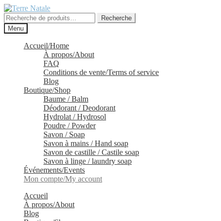
Aller
Aller
à
au
Recherche
Recherche
la
contenu
pour :
Menu
navigation
Accueil/Home
À propos/About
FAQ
Conditions de vente/Terms of service
Blog
Boutique/Shop
Baume / Balm
Déodorant / Deodorant
Hydrolat / Hydrosol
Poudre / Powder
Savon / Soap
Savon à mains / Hand soap
Savon de castille / Castile soap
Savon à linge / laundry soap
Événements/Events
Mon compte/My account
Accueil
À propos/About
Blog