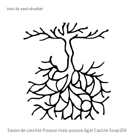
Voici le seul résultat
Commande/Checkout
Conditions de vente/Terms of service
Événements/Events
FAQ
Mon compte/My account
My custom checkout page
Panier/Cart
Savon de castille Pousse mais pousse égal Castile Soap250