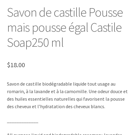
Savon de castille Pousse
Commande/Checkout
mais pousse égal Castile
Conditions de vente/Terms of service
Soap250 ml
Événements/Events
FAQ
$
18.00
Mon compte/My account
Savon de castille biodégradable liquide tout usage au
My custom checkout page
romarin, à la lavande et à la camomille. Une odeur douce et
des huiles essentielles naturelles qui favorisent la pousse
Panier/Cart
des cheveux et l’hydratation des cheveux blancs.
_____________
All purpose liquid and biodegradable rosemary, lavender