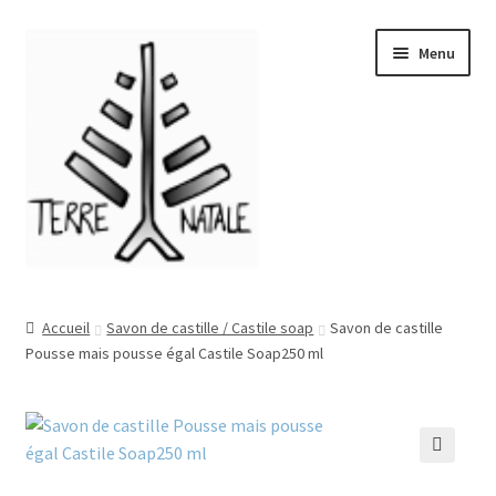
Aller
Aller
Menu
à
au
la
contenu
navigation
Accueil
Accueil
Savon de castille / Castile soap
Savon de castille
Pousse mais pousse égal Castile Soap250 ml
À propos/About
Blog
Boutique/Shop
🔍