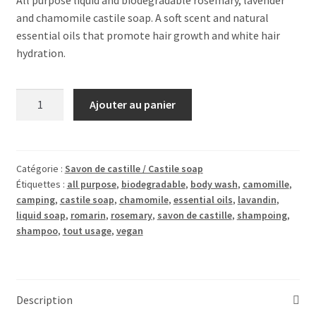
and chamomile castile soap. A soft scent and natural
essential oils that promote hair growth and white hair
hydration.
quantité
Ajouter au panier
de
Savon
de
castille
Catégorie :
Savon de castille / Castile soap
Étiquettes :
all purpose
,
biodegradable
,
body wash
,
camomille
,
Pousse
camping
,
castile soap
,
chamomile
,
essential oils
,
lavandin
,
mais
liquid soap
,
romarin
,
rosemary
,
savon de castille
,
shampoing
,
pousse
shampoo
,
tout usage
,
vegan
égal
Castile
Soap250
ml
Description