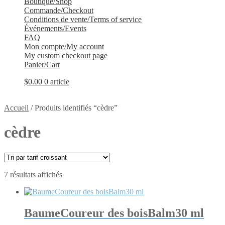
Boutique/Shop
Commande/Checkout
Conditions de vente/Terms of service
Événements/Events
FAQ
Mon compte/My account
My custom checkout page
Panier/Cart
$
0.00
0 article
Accueil
/
Produits identifiés “cèdre”
cèdre
Trié
7 résultats affichés
par
prix
croissant
BaumeCoureur des boisBalm30 ml