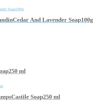
vandinCedar And Lavender Soap100g
Soap250 ml
hampsCastile Soap250 ml