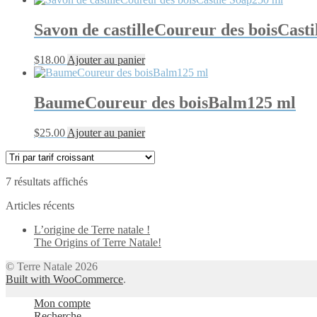
Savon de castilleCoureur des boisCast
$
18.00
Ajouter au panier
BaumeCoureur des boisBalm125 ml
$
25.00
Ajouter au panier
Trié
7 résultats affichés
par
Articles récents
prix
croissant
L’origine de Terre natale !
The Origins of Terre Natale!
© Terre Natale 2026
Built with WooCommerce
.
Mon compte
Recherche