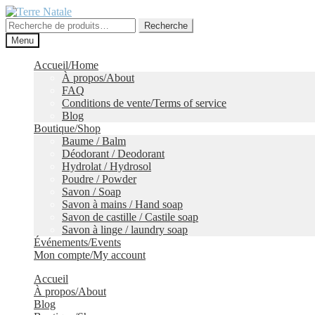
Aller
Aller
à
au
Recherche
Recherche
la
contenu
pour :
Menu
navigation
Accueil/Home
À propos/About
FAQ
Conditions de vente/Terms of service
Blog
Boutique/Shop
Baume / Balm
Déodorant / Deodorant
Hydrolat / Hydrosol
Poudre / Powder
Savon / Soap
Savon à mains / Hand soap
Savon de castille / Castile soap
Savon à linge / laundry soap
Événements/Events
Mon compte/My account
Accueil
À propos/About
Blog