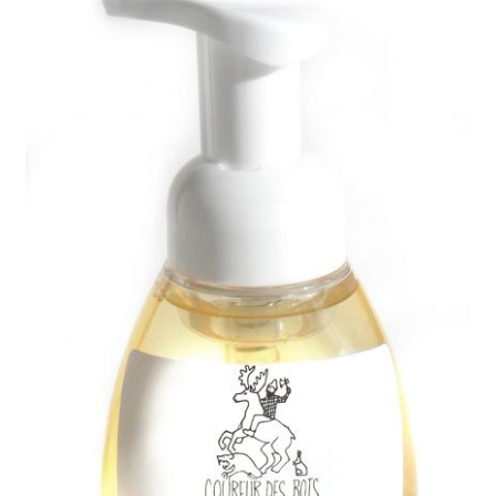
Commande/Checkout
Conditions de vente/Terms of service
Événements/Events
FAQ
Mon compte/My account
My custom checkout page
Panier/Cart