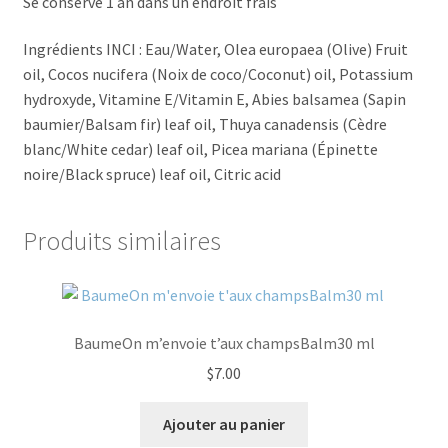
Se conserve 1 an dans un endroit frais
Ingrédients INCI : Eau/Water, Olea europaea (Olive) Fruit
oil, Cocos nucifera (Noix de coco/Coconut) oil, Potassium
hydroxyde, Vitamine E/Vitamin E, Abies balsamea (Sapin
baumier/Balsam fir) leaf oil, Thuya canadensis (Cèdre
blanc/White cedar) leaf oil, Picea mariana (Épinette
noire/Black spruce) leaf oil, Citric acid
Produits similaires
BaumeOn m’envoie t’aux champsBalm30 ml
$
7.00
Ajouter au panier