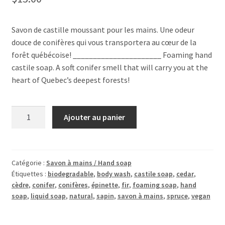
Savon de castille moussant pour les mains. Une odeur
douce de conifères qui vous transportera au cœur de la
forêt québécoise! ______________________ Foaming hand
castile soap. A soft conifer smell that will carry you at the
heart of Quebec’s deepest forests!
quantité
Ajouter au panier
de
Savon
à
mainsCoureur
Catégorie :
Savon à mains / Hand soap
Étiquettes :
biodegradable
,
body wash
,
castile soap
,
cedar
,
des
cèdre
,
conifer
,
conifères
,
épinette
,
fir
,
foaming soap
,
hand
boisHand
soap
,
liquid soap
,
natural
,
sapin
,
savon à mains
,
spruce
,
vegan
Soap250
ml