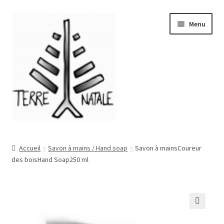
Aller
Aller
Menu
à
au
la
contenu
navigation
Accueil
Accueil
Savon à mains / Hand soap
Savon à mainsCoureur
des boisHand Soap250 ml
À propos/About
Blog
Boutique/Shop
🔍