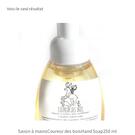
Voici le seul résultat
Commande/Checkout
Conditions de vente/Terms of service
Événements/Events
FAQ
Mon compte/My account
My custom checkout page
Panier/Cart
Savon à mainsCoureur des boisHand Soap250 ml