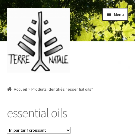
Aller
Aller
Menu
à
au
la
contenu
navigation
Accueil
Accueil
Produits identifiés “essential oils”
À propos/About
essential oils
Blog
Boutique/Shop