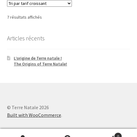
Trié
7 résultats affichés
par
prix
Articles récents
croissant
L’origine de Terre natale !
The Origins of Terre Natale!
© Terre Natale 2026
Built with WooCommerce
.
0