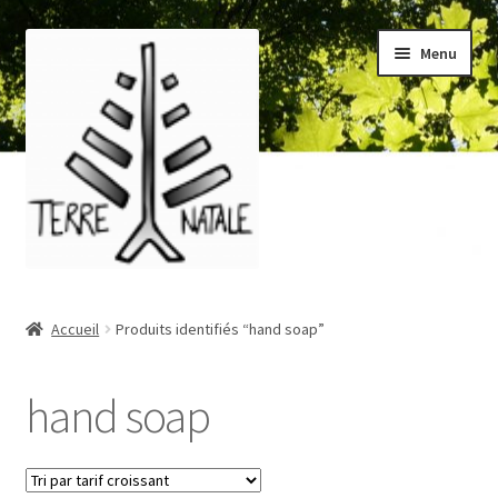
Aller
Aller
Menu
à
au
la
contenu
navigation
Accueil
Accueil
Produits identifiés “hand soap”
À propos/About
hand soap
Blog
Boutique/Shop