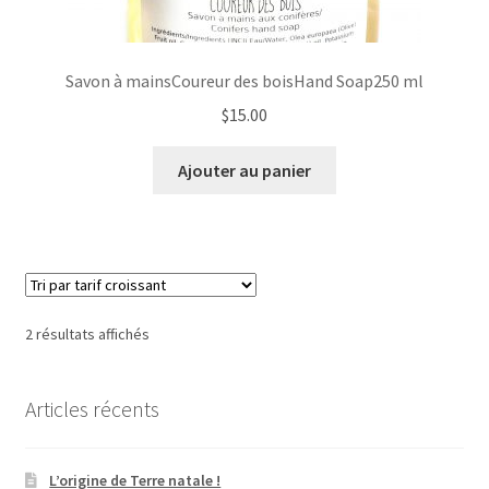
Savon à mainsCoureur des boisHand Soap250 ml
$
15.00
Ajouter au panier
Trié
2 résultats affichés
par
prix
Articles récents
croissant
L’origine de Terre natale !