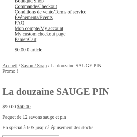
Boutique/Shop
Commande/Checkout
Conditions de vente/Terms of service
Événements/Events
FAQ
Mon compte/My account
My custom checkout page
Panier/Cart
$
0.00
0 article
Accueil
/
Savon / Soap
/
La douzaine SAUGE PIN
Promo !
La douzaine SAUGE PIN
Le
Le
$
90.00
$
60.00
prix
prix
Paquet de 12 savons sauge et pin
initial
actuel
était :
est :
En spécial à 60$ jusqu’à épuisement des stocks
$90.00.
$60.00.