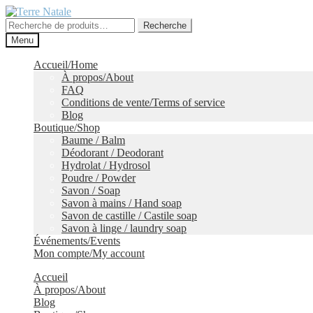
Aller
Aller
à
au
Recherche
Recherche
la
contenu
pour :
Menu
navigation
Accueil/Home
À propos/About
FAQ
Conditions de vente/Terms of service
Blog
Boutique/Shop
Baume / Balm
Déodorant / Deodorant
Hydrolat / Hydrosol
Poudre / Powder
Savon / Soap
Savon à mains / Hand soap
Savon de castille / Castile soap
Savon à linge / laundry soap
Événements/Events
Mon compte/My account
Accueil
À propos/About
Blog