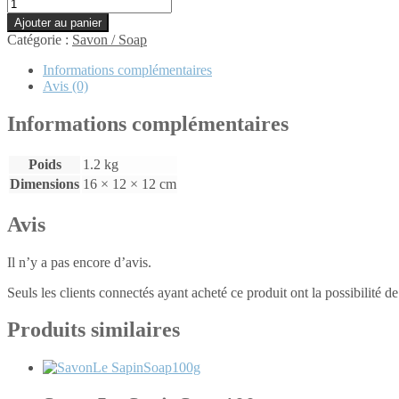
quantité
de
Ajouter au panier
La
Catégorie :
Savon / Soap
douzaine
SAUGE
Informations complémentaires
PIN
Avis (0)
Informations complémentaires
Poids
1.2 kg
Dimensions
16 × 12 × 12 cm
Avis
Il n’y a pas encore d’avis.
Seuls les clients connectés ayant acheté ce produit ont la possibilité de 
Produits similaires