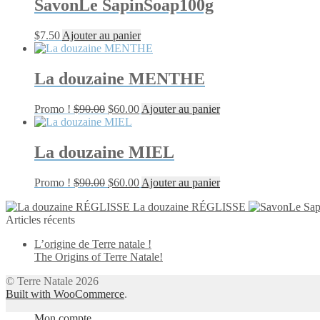
SavonLe SapinSoap100g
$
7.50
Ajouter au panier
La douzaine MENTHE
Le
Le
Promo !
$
90.00
$
60.00
Ajouter au panier
prix
prix
initial
actuel
était :
est :
La douzaine MIEL
$90.00.
$60.00.
Le
Le
Promo !
$
90.00
$
60.00
Ajouter au panier
prix
prix
La douzaine RÉGLISSE
initial
actuel
Articles récents
était :
est :
$90.00.
$60.00.
L’origine de Terre natale !
The Origins of Terre Natale!
© Terre Natale 2026
Built with WooCommerce
.
Mon compte