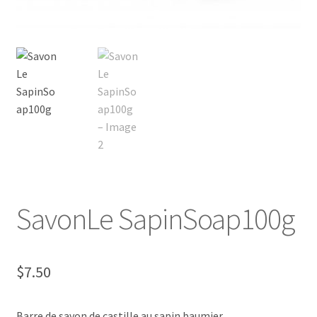
FAQ
Mon compte/My account
My custom checkout page
Panier/Cart
SavonLe SapinSoap100g
$
7.50
Barre de savon de castille au sapin baumier