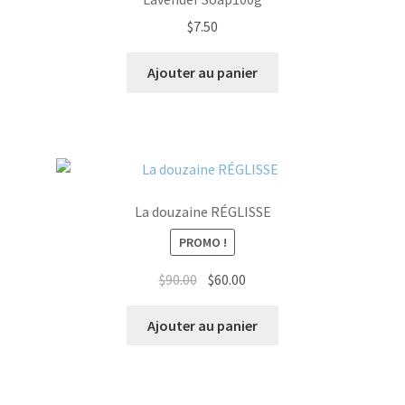
$
7.50
Ajouter au panier
La douzaine RÉGLISSE
PROMO !
Le
Le
$
90.00
$
60.00
prix
prix
initial
actuel
Ajouter au panier
était :
est :
$90.00.
$60.00.