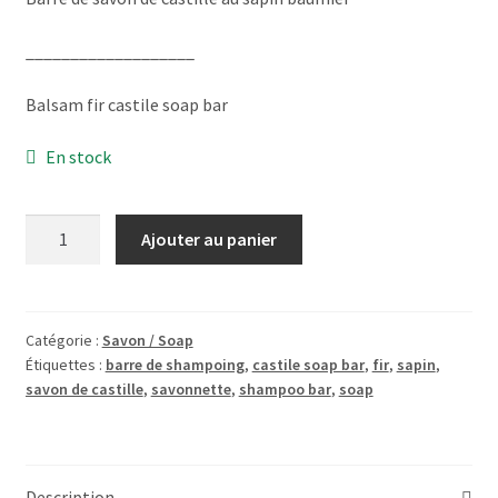
___________________
Balsam fir castile soap bar
En stock
quantité
Ajouter au panier
de
SavonLe
SapinSoap100g
Catégorie :
Savon / Soap
Étiquettes :
barre de shampoing
,
castile soap bar
,
fir
,
sapin
,
savon de castille
,
savonnette
,
shampoo bar
,
soap
Description