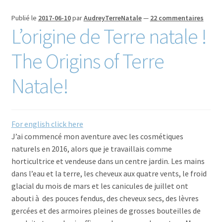
Commande/Checkout
Publié le
2017-06-10
par
AudreyTerreNatale
—
22 commentaires
L’origine de Terre natale !
Conditions de vente/Terms of service
The Origins of Terre
Événements/Events
Natale!
FAQ
Mon compte/My account
For english click here
J’ai commencé mon aventure avec les cosmétiques
My custom checkout page
naturels en 2016, alors que je travaillais comme
horticultrice et vendeuse dans un centre jardin. Les mains
Panier/Cart
dans l’eau et la terre, les cheveux aux quatre vents, le froid
glacial du mois de mars et les canicules de juillet ont
abouti à des pouces fendus, des cheveux secs, des lèvres
gercées et des armoires pleines de grosses bouteilles de