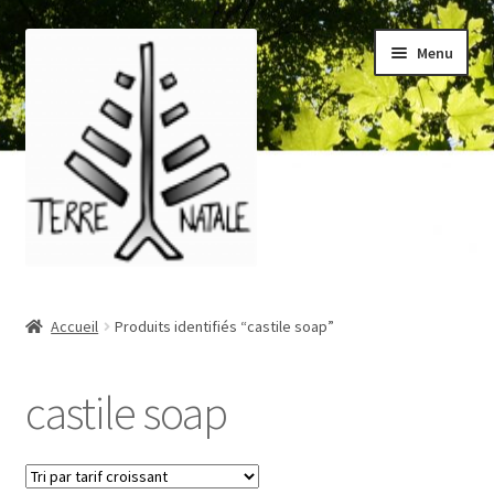
Aller
Aller
Menu
à
au
la
contenu
navigation
Accueil
Accueil
Produits identifiés “castile soap”
À propos/About
castile soap
Blog
Boutique/Shop