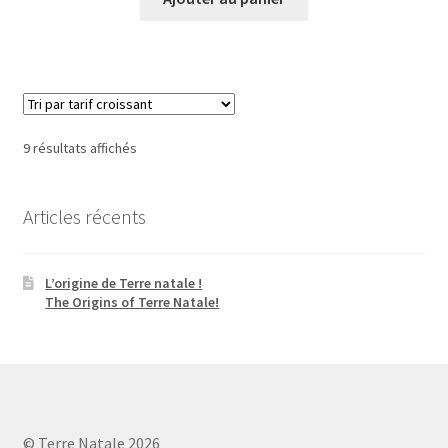
Trié
9 résultats affichés
par
prix
Articles récents
croissant
L’origine de Terre natale !
The Origins of Terre Natale!
© Terre Natale 2026