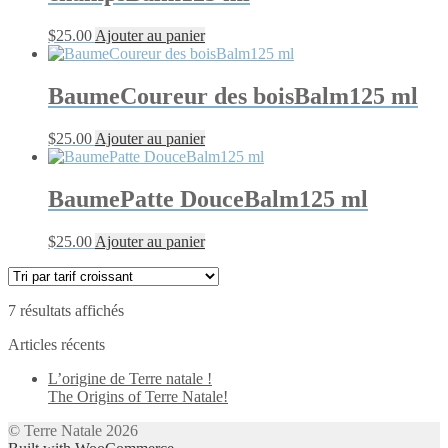
$
25.00
Ajouter au panier
BaumeCoureur des boisBalm125 ml
$
25.00
Ajouter au panier
BaumePatte DouceBalm125 ml
$
25.00
Ajouter au panier
Trié
7 résultats affichés
par
Articles récents
prix
croissant
L’origine de Terre natale !
The Origins of Terre Natale!
© Terre Natale 2026