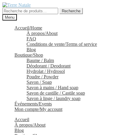
Aller
Aller
à
au
Recherche
Recherche
la
contenu
pour :
Menu
navigation
Accueil/Home
À propos/About
FAQ
Conditions de vente/Terms of service
Blog
Boutique/Shop
Baume / Balm
Déodorant / Deodorant
Hydrolat / Hydrosol
Poudre / Powder
Savon / Soap
Savon à mains / Hand soap
Savon de castille / Castile soap
Savon à linge / laundry soap
Événements/Events
Mon compte/My account
Accueil
À propos/About
Blog