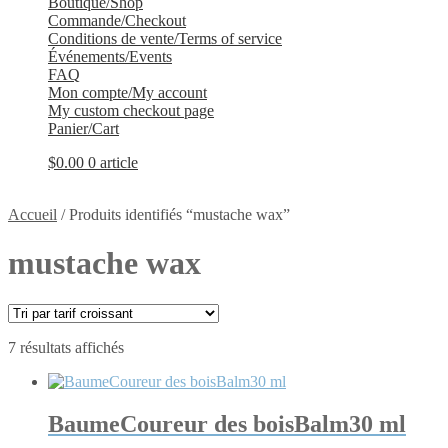
Boutique/Shop
Commande/Checkout
Conditions de vente/Terms of service
Événements/Events
FAQ
Mon compte/My account
My custom checkout page
Panier/Cart
$
0.00
0 article
Accueil
/
Produits identifiés “mustache wax”
mustache wax
Trié
7 résultats affichés
par
prix
croissant
BaumeCoureur des boisBalm30 ml