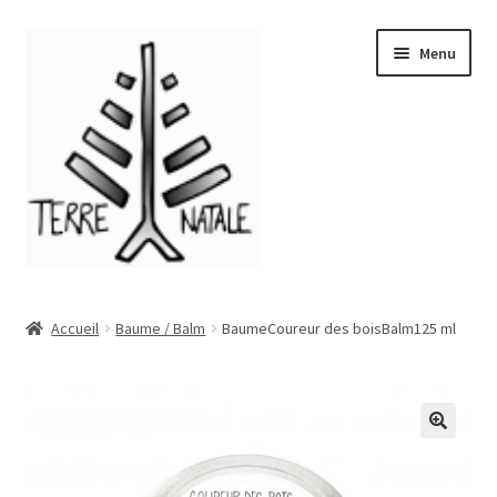
Aller
Aller
Menu
à
au
la
contenu
navigation
Accueil
Accueil
Baume / Balm
BaumeCoureur des boisBalm125 ml
À propos/About
Blog
🔍
Boutique/Shop