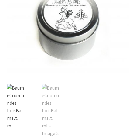
Commande/Checkout
Conditions de vente/Terms of service
Événements/Events
FAQ
Mon compte/My account
My custom checkout page
Panier/Cart