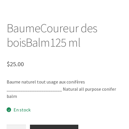
BaumeCoureur des
boisBalm125 ml
$
25.00
Baume naturel tout usage aux conifères
________________________ Natural all purpose conifer
balm
En stock
quantité