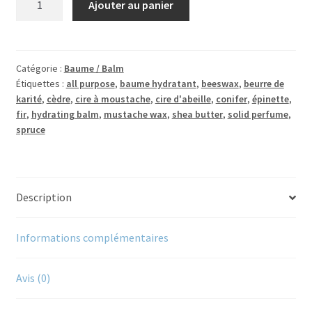
Ajouter au panier
de
BaumeCoureur
des
boisBalm125
Catégorie :
Baume / Balm
Étiquettes :
all purpose
,
baume hydratant
,
beeswax
,
beurre de
ml
karité
,
cèdre
,
cire à moustache
,
cire d'abeille
,
conifer
,
épinette
,
fir
,
hydrating balm
,
mustache wax
,
shea butter
,
solid perfume
,
spruce
Description
Informations complémentaires
Avis (0)