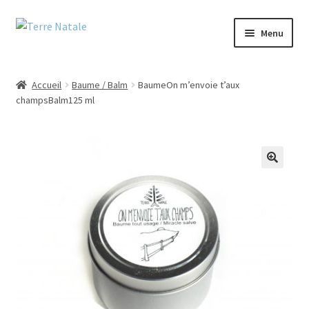
Aller
Aller
Menu
à
au
la
contenu
Accueil
navigation
Accueil
Baume / Balm
BaumeOn m’envoie t’aux
champsBalm125 ml
À propos/About
Blog
Boutique/Shop
🔍
Commande/Checkout
Conditions de vente/Terms of service
Événements/Events