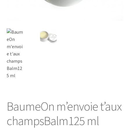
FAQ
Mon compte/My account
My custom checkout page
Panier/Cart
BaumeOn m’envoie t’aux
champsBalm125 ml