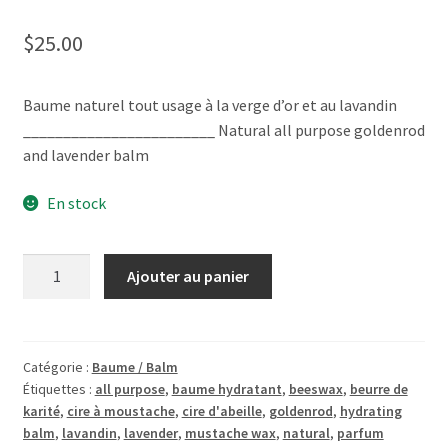
$
25.00
Baume naturel tout usage à la verge d’or et au lavandin
________________________ Natural all purpose goldenrod
and lavender balm
En stock
quantité
Ajouter au panier
de
BaumeOn
m'envoie
t'aux
Catégorie :
Baume / Balm
Étiquettes :
all purpose
,
baume hydratant
,
beeswax
,
beurre de
champsBalm125
karité
,
cire à moustache
,
cire d'abeille
,
goldenrod
,
hydrating
ml
balm
,
lavandin
,
lavender
,
mustache wax
,
natural
,
parfum