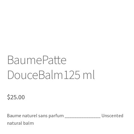
FAQ
Mon compte/My account
My custom checkout page
Panier/Cart
BaumePatte
DouceBalm125 ml
$
25.00
Baume naturel sans parfum _______________ Unscented
natural balm