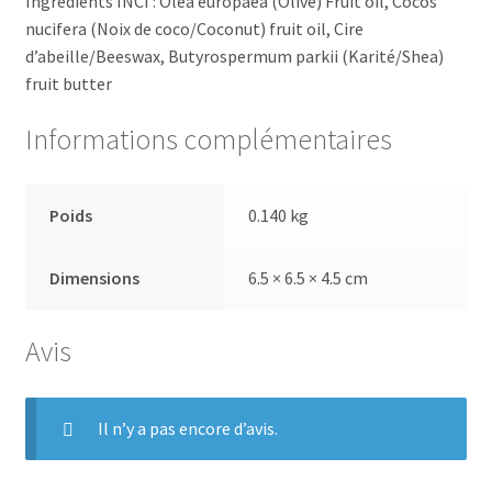
Ingredients INCI : Olea europaea (Olive) Fruit oil, Cocos
nucifera (Noix de coco/Coconut) fruit oil, Cire
d’abeille/Beeswax, Butyrospermum parkii (Karité/Shea)
fruit butter
Informations complémentaires
Poids
0.140 kg
Dimensions
6.5 × 6.5 × 4.5 cm
Avis
Il n’y a pas encore d’avis.