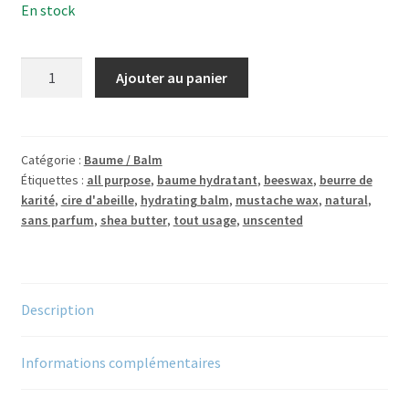
En stock
quantité
Ajouter au panier
de
BaumePatte
DouceBalm125
ml
Catégorie :
Baume / Balm
Étiquettes :
all purpose
,
baume hydratant
,
beeswax
,
beurre de
karité
,
cire d'abeille
,
hydrating balm
,
mustache wax
,
natural
,
sans parfum
,
shea butter
,
tout usage
,
unscented
Description
Informations complémentaires